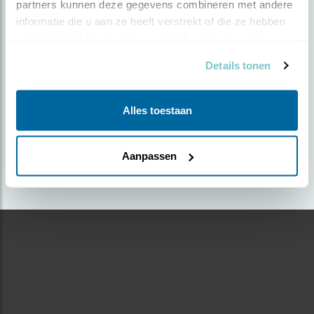
partners kunnen deze gegevens combineren met andere 
informatie die u aan ze heeft verstrekt of die ze hebben 
Door A.P.M. Kanters | Geplaatst op zondag 24
verzameld op basis van uw gebruik van hun services.
augustus 2025 |
592 views
Details tonen
Foto genomen in: Sallandse Heuvelrug
Zoek verder op
Alles toestaan
vink
Aanpassen