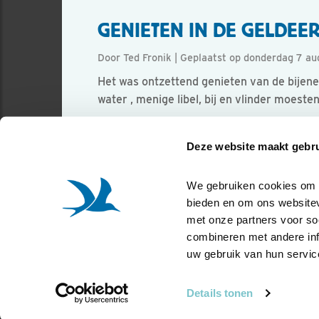
GENIETEN IN DE GELDEE
Door Ted Fronik | Geplaatst op donderdag 7 a
Het was ontzettend genieten van de bijene
water , menige libel, bij en vlinder moes
Foto genomen in: Gelderland
Deze website maakt gebru
Zoek verder op
bijeneter
We gebruiken cookies om co
bieden en om ons websitev
met onze partners voor so
combineren met andere info
uw gebruik van hun servic
Details tonen