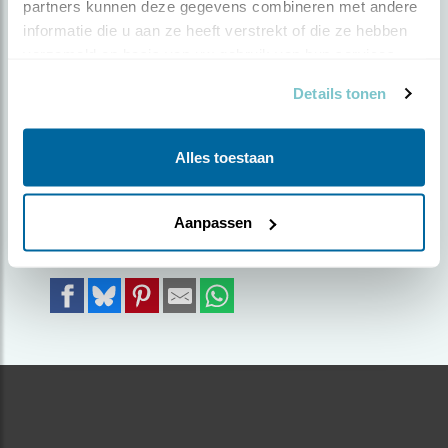
partners kunnen deze gegevens combineren met andere 
SNAVEL
informatie die u aan ze heeft verstrekt of die ze hebben 
verzameld op basis van uw gebruik van hun services.
Door Rik Bouwhuis | Geplaatst op maandag 28 juli
Details tonen
2025 |
569 views
Lekker voedsel zoeken tussen het gras
Alles toestaan
Foto genomen in: Steenwijk
Zoek verder op
Aanpassen
roek