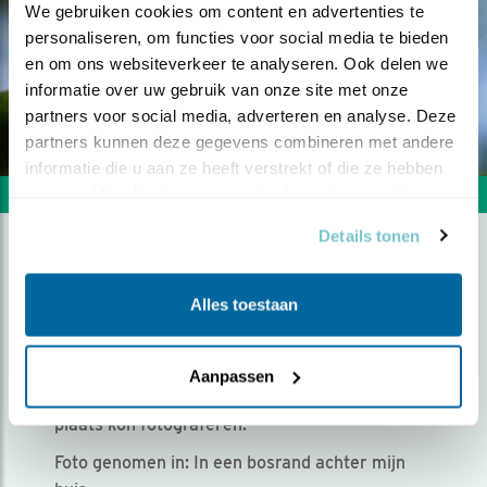
We gebruiken cookies om content en advertenties te 
personaliseren, om functies voor social media te bieden 
en om ons websiteverkeer te analyseren. Ook delen we 
informatie over uw gebruik van onze site met onze 
partners voor social media, adverteren en analyse. Deze 
partners kunnen deze gegevens combineren met andere 
informatie die u aan ze heeft verstrekt of die ze hebben 
verzameld op basis van uw gebruik van hun services.
Volgende foto
Vorige foto
Details tonen
PERFECTE ZIT
Alles toestaan
Door Grietus Jalving | Geplaatst op zondag 13 juli
2025 |
578 views
Aanpassen
Wisselde vaak van plek totdat ik hem op deze
plaats kon fotograferen.
Foto genomen in: In een bosrand achter mijn