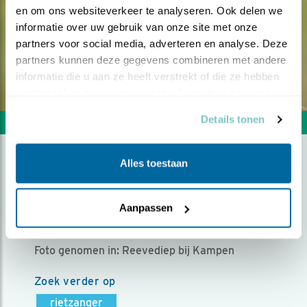
en om ons websiteverkeer te analyseren. Ook delen we 
informatie over uw gebruik van onze site met onze 
partners voor social media, adverteren en analyse. Deze 
partners kunnen deze gegevens combineren met andere 
informatie die u aan ze heeft verstrekt of die ze hebben 
verzameld op basis van uw gebruik van hun services.
Details tonen
Volgende foto
Vorige foto
Alles toestaan
ZINGEN OM OP TE VALLEN
Aanpassen
Door Paul Bunt | Geplaatst op maandag 28 april
2025 |
405 views
Foto genomen in: Reevediep bij Kampen
Zoek verder op
rietzanger