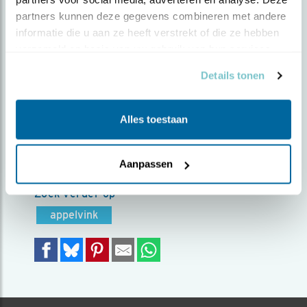
partners kunnen deze gegevens combineren met andere 
Door Chris Bruinstroop | Geplaatst op zaterdag 22
informatie die u aan ze heeft verstrekt of die ze hebben 
maart 2025 |
678 views
verzameld op basis van uw gebruik van hun services.
Vanuit de schuilhut voor een waterpoeltje. De
Details tonen
Appelvink kwam in de ochtend regelmatig langs
maar dit moment waarbij de zon het water
Alles toestaan
verlichte terwijl de Appelvink dronk was
bijzonder.
Foto genomen in: Rijs Friesland
Aanpassen
Zoek verder op
appelvink