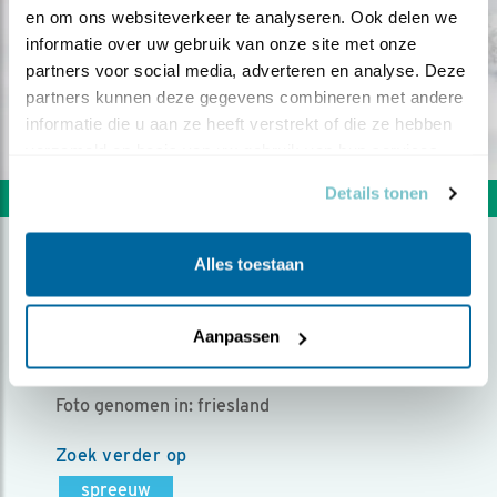
en om ons websiteverkeer te analyseren. Ook delen we 
informatie over uw gebruik van onze site met onze 
partners voor social media, adverteren en analyse. Deze 
partners kunnen deze gegevens combineren met andere 
informatie die u aan ze heeft verstrekt of die ze hebben 
verzameld op basis van uw gebruik van hun services.
Details tonen
Volgende foto
Vorige foto
Alles toestaan
SPREEUW IN DE SNEEUW
Aanpassen
Door milena huender | Geplaatst op maandag 24
februari 2025 |
808 views
Foto genomen in: friesland
Zoek verder op
spreeuw