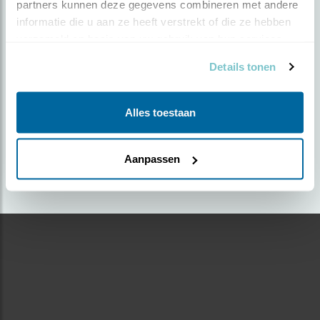
partners kunnen deze gegevens combineren met andere 
informatie die u aan ze heeft verstrekt of die ze hebben 
Door Nancy Folten | Geplaatst op maandag 29 juli
verzameld op basis van uw gebruik van hun services.
2024 |
939 views
Details tonen
Foto genomen in: Nieuwe Driemanspolder
Zoek verder op
Alles toestaan
houtduif
Aanpassen