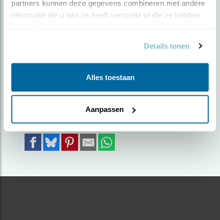
partners kunnen deze gegevens combineren met andere 
informatie die u aan ze heeft verstrekt of die ze hebben 
Door Marten Beeftink | Geplaatst op donderdag 18
verzameld op basis van uw gebruik van hun services.
juli 2024 |
883 views
Details tonen
Een mooi moment en een prachtige
achtergrond.
Alles toestaan
Foto genomen in: Zwolle
Zoek verder op
Aanpassen
visdief