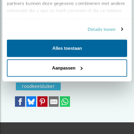
partners kunnen deze gegevens combineren met andere 
informatie die u aan ze heeft verstrekt of die ze hebben 
Door Ernst Bos | Geplaatst op vrijdag 5 juli 2024 |
verzameld op basis van uw gebruik van hun services.
922 views
Details tonen
Plat op mijn buik liggend kwam deze duiker
redelijk dichtbij. De loodgrijze bewolking gaf
diffuus licht met een klein blauw tintje die je
Alles toestaan
terug ziet in het water. Mooie ervaring!
Foto genomen in: IJsland
Aanpassen
Zoek verder op
roodkeelduiker