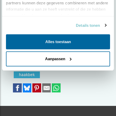
partners kunnen deze gegevens combineren met andere 
informatie die u aan ze heeft verstrekt of die ze hebben 
Door Leo Tukker | Geplaatst op dinsdag 2 juli 2024
verzameld op basis van uw gebruik van hun services.
|
1070 views
Details tonen
Bij het hotel hangen het jaar rond feeders,
waar o.a. de Haakbekken op af komen. Ik ben ‘s
ochtends vroeg in de tuin gaan zitten en kon
Alles toestaan
deze opname maken. De mannetjes zijn rood.
Foto genomen in: Kaamanen, Finland
Aanpassen
Zoek verder op
haakbek