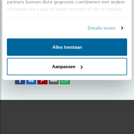
partners kunnen deze gegevens combineren met andere 
informatie die u aan ze heeft verstrekt of die ze hebben 
Door Leo Kieviet | Geplaatst op woensdag 7
verzameld op basis van uw gebruik van hun services.
februari 2024 |
1287 views
Details tonen
Torenvalk
Foto genomen in: Melissant
Alles toestaan
Zoek verder op
torenvalk
Aanpassen