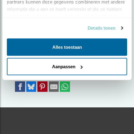
partners kunnen deze gegevens combineren met andere 
informatie die u aan ze heeft verstrekt of die ze hebben 
Door Ernst Bos | Geplaatst op zaterdag 2 december
verzameld op basis van uw gebruik van hun services.
2023 |
984 views
Details tonen
Deze sneeuwgors zag ik bij IJmuiden, samen
met 3 tot 4 soortgenoten.
Alles toestaan
Foto genomen in: IJmuiden
Zoek verder op
Aanpassen
sneeuwgors