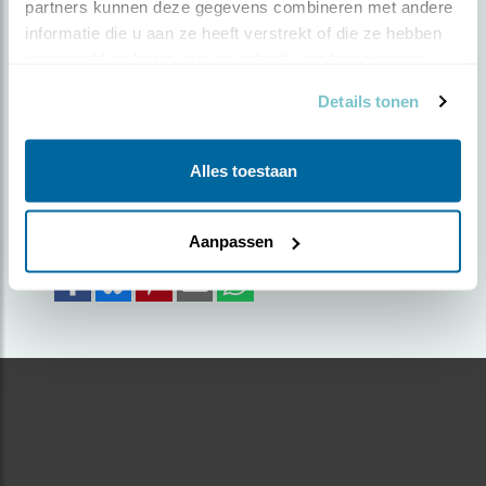
partners kunnen deze gegevens combineren met andere 
VOLGELADEN ...
informatie die u aan ze heeft verstrekt of die ze hebben 
verzameld op basis van uw gebruik van hun services.
Door Piet Glasbergen | Geplaatst op vrijdag 24
Details tonen
november 2023 |
1041 views
Foto genomen in: Texel, Den Burg
Alles toestaan
Zoek verder op
pestvogel
Aanpassen