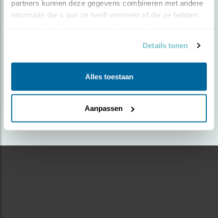
partners kunnen deze gegevens combineren met andere 
informatie die u aan ze heeft verstrekt of die ze hebben 
Door irmo bos | Geplaatst op vrijdag 23 juni 2023 |
verzameld op basis van uw gebruik van hun services.
1126 views
Details tonen
Foto genomen in: maashorst
Zoek verder op
Alles toestaan
appelvink
Aanpassen