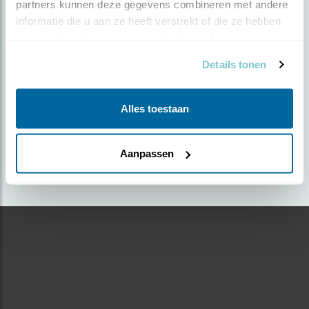
partners kunnen deze gegevens combineren met andere 
informatie die u aan ze heeft verstrekt of die ze hebben 
Door Anton de Koning | Geplaatst op dinsdag 9 mei
verzameld op basis van uw gebruik van hun services.
2023 |
1291 views
Details tonen
Foto genomen in: Sallandse Heuvelrug
Zoek verder op
Alles toestaan
appelvink
Aanpassen