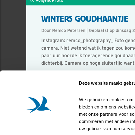
Volgende foto
WINTERS GOUDHAANTJE
Door Remco Petersen | Geplaatst op dinsdag
Instagram: remco_photography_ Foto genom
camera. Niet wetend wat ik tegen zou kome
paar uur hoorde ik foeragerende goudhaant
dichterbij. Camera op hoge sluitertijd want 
Foto genomen in: Slikken van de Heen
Deze website maakt gebru
Zoek verder op
goudhaan
We gebruiken cookies om co
bieden en om ons websitev
met onze partners voor so
combineren met andere info
uw gebruik van hun servic