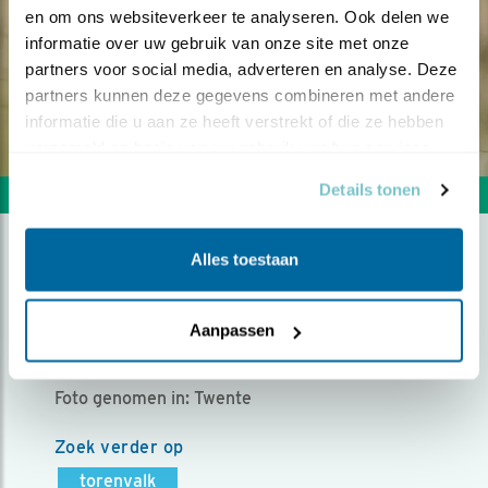
en om ons websiteverkeer te analyseren. Ook delen we 
informatie over uw gebruik van onze site met onze 
partners voor social media, adverteren en analyse. Deze 
partners kunnen deze gegevens combineren met andere 
informatie die u aan ze heeft verstrekt of die ze hebben 
verzameld op basis van uw gebruik van hun services.
Details tonen
Volgende foto
Vorige foto
Alles toestaan
DE LANDING
Aanpassen
Door Annelies Vriens | Geplaatst op donderdag 10
november 2022 |
1543 views
Foto genomen in: Twente
Zoek verder op
torenvalk