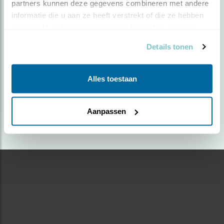
partners kunnen deze gegevens combineren met andere 
informatie die u aan ze heeft verstrekt of die ze hebben 
Door Anton de Koning | Geplaatst op maandag 19
verzameld op basis van uw gebruik van hun services.
september 2022 |
1611 views
Details tonen
Foto genomen in: Texel
Zoek verder op
Alles toestaan
bontbekplevier
Aanpassen