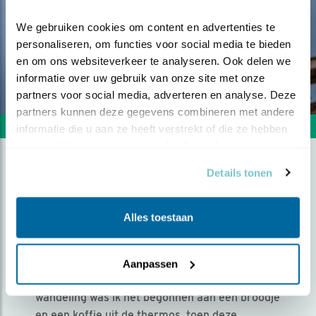
We gebruiken cookies om content en advertenties te 
personaliseren, om functies voor social media te bieden 
en om ons websiteverkeer te analyseren. Ook delen we 
informatie over uw gebruik van onze site met onze 
partners voor social media, adverteren en analyse. Deze 
partners kunnen deze gegevens combineren met andere 
Volgende foto
Vorige foto
informatie die u aan ze heeft verstrekt of die ze hebben 
verzameld op basis van uw gebruik van hun services.
Details tonen
TOEVALLIGE ONTMOETING
IN HET BOS
Alles toestaan
Door Anko Lubach | Geplaatst op zaterdag 27
augustus 2022 |
1519 views
Aanpassen
500mm, 1/1250sec, f5.6, iso280 Na een lange
wandeling was ik net begonnen aan een broodje
en een koffie uit de thermos, toen deze