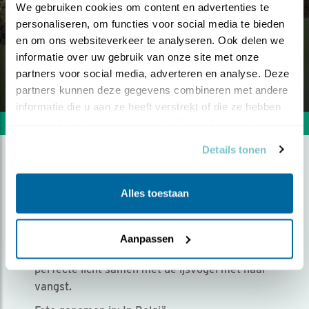
We gebruiken cookies om content en advertenties te 
personaliseren, om functies voor social media te bieden 
en om ons websiteverkeer te analyseren. Ook delen we 
informatie over uw gebruik van onze site met onze 
partners voor social media, adverteren en analyse. Deze 
partners kunnen deze gegevens combineren met andere 
informatie die u aan ze heeft verstrekt of die ze hebben 
verzameld op basis van uw gebruik van hun services.
Volgende foto
Vorige foto
Details tonen
IJSVOGEL MET VISJE
Alles toestaan
Door Samantha van Dooren | Geplaatst op vrijdag 12
augustus 2022 |
1465 views
Aanpassen
Voor mij kwam alles samen in deze foto, het
perfecte licht samen met de ijsvogel met haar
vangst.