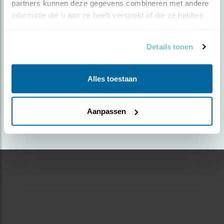
partners kunnen deze gegevens combineren met andere 
informatie die u aan ze heeft verstrekt of die ze hebben 
Door Bram Reinders | Geplaatst op maandag 16 mei
verzameld op basis van uw gebruik van hun services.
2022 |
1098 views
Details tonen
Foto genomen in: Delfzijl
Zoek verder op
Alles toestaan
ekster
Aanpassen