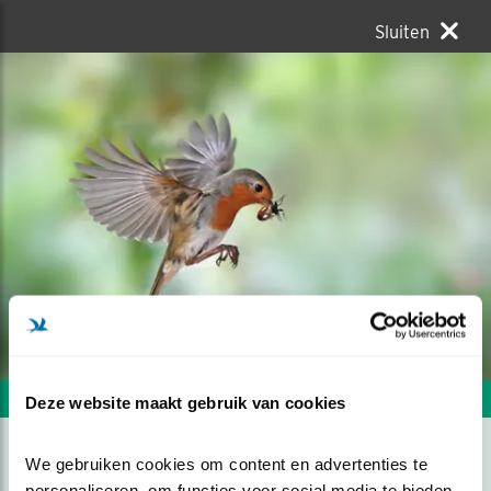
Sluiten
Volgende foto
Vorige foto
Deze website maakt gebruik van cookies
We gebruiken cookies om content en advertenties te 
KOMEN, DE VOGEL KOMT
personaliseren, om functies voor social media te bieden 