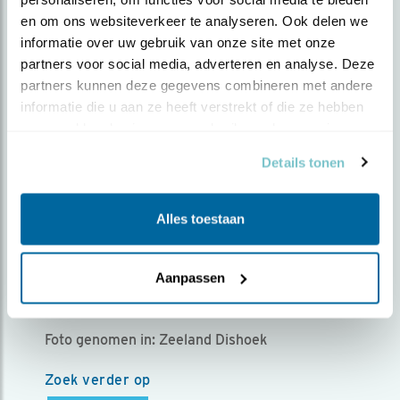
MET VOEDSEL VOOR DE
en om ons websiteverkeer te analyseren. Ook delen we 
informatie over uw gebruik van onze site met onze 
JONGEN. VANUIT EEN
partners voor social media, adverteren en analyse. Deze 
CAMOUFLAGE TENTJE
partners kunnen deze gegevens combineren met andere 
informatie die u aan ze heeft verstrekt of die ze hebben 
Door Cees Struijk | Geplaatst op donderdag 28 april
verzameld op basis van uw gebruik van hun services.
2022 |
1241 views
Details tonen
GAAN en KOMEN zijn 2 foto's van een
volwassen vogel, die komt met voedsel
{KOMEN} en gaat {GAAN}met
Alles toestaan
ontlastinsgsresten van de 5 jongen. Die 28
april zijn uitgevlogen. De foto's zijn gemaakt
Aanpassen
vanuit camouflagetentje. Gemaakt 23 april
2022
Foto genomen in: Zeeland Dishoek
Zoek verder op