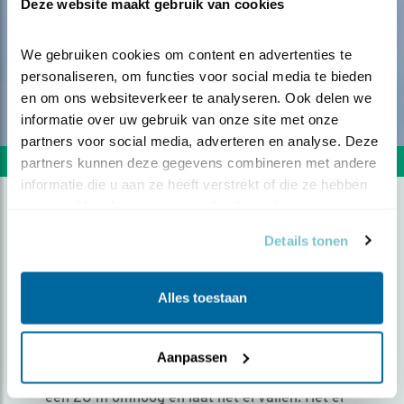
Deze website maakt gebruik van cookies
We gebruiken cookies om content en advertenties te 
personaliseren, om functies voor social media te bieden 
en om ons websiteverkeer te analyseren. Ook delen we 
informatie over uw gebruik van onze site met onze 
partners voor social media, adverteren en analyse. Deze 
Volgende foto
Vorige foto
partners kunnen deze gegevens combineren met andere 
informatie die u aan ze heeft verstrekt of die ze hebben 
verzameld op basis van uw gebruik van hun services.
EIERDIEF
Details tonen
Door Jan Koeckhoven | Geplaatst op maandag 25
Alles toestaan
april 2022 |
1387 views
Een Kleine Mantelmeeuw heeft een ei geroofd,
waarschijnlijk van een gans. Hij zou het ei wel
Aanpassen
lusten maar hoe krijg je die open ? Je vliegt
een 20 m omhoog en laat het ei vallen. Het ei