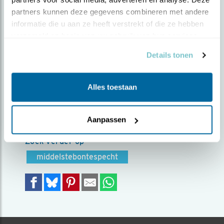
partners kunnen deze gegevens combineren met andere 
Door Jeroen Aarsen | Geplaatst op zondag 27
informatie die u aan ze heeft verstrekt of die ze hebben 
maart 2022 |
1600 views
verzameld op basis van uw gebruik van hun services.
Deze prachte specht, kwam er echt voorzitten.
Details tonen
Net zoiets van kiekeboe hier ben ik. Deze soort
zie je niet heel vaak en ik was blij deze voor de
Alles toestaan
lens te krijgen.
Foto genomen in: Nationaal Park de
Maasduinen
Aanpassen
Zoek verder op
middelstebontespecht