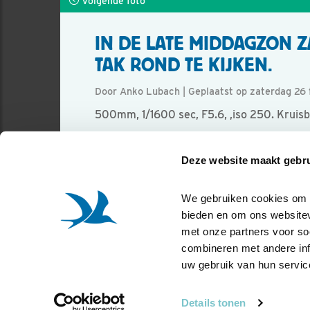
Volgende foto
IN DE LATE MIDDAGZON Z
TAK ROND TE KIJKEN.
Door Anko Lubach | Geplaatst op zaterdag 26 
500mm, 1/1600 sec, F5.6, ,iso 250. Kruisb
Foto genomen in: Utrechtse heuvelrug
Deze website maakt gebru
Zoek verder op
kruisbek
We gebruiken cookies om co
bieden en om ons websitev
met onze partners voor so
combineren met andere info
uw gebruik van hun servic
Details tonen