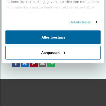
partners kunnen deze gegevens combineren met andere 
informatie die u aan ze heeft verstrekt of die ze hebben 
Door Pieter Gils | Geplaatst op dinsdag 14 december
verzameld op basis van uw gebruik van hun services.
2021 |
1403 views
Details tonen
mooie vogels
Foto genomen in: onlanden
Alles toestaan
Zoek verder op
smient
Aanpassen