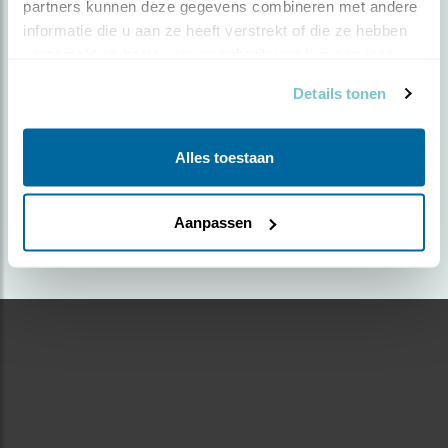
partners kunnen deze gegevens combineren met andere 
informatie die u aan ze heeft verstrekt of die ze hebben 
Door Frans Naber | Geplaatst op woensdag 8
verzameld op basis van uw gebruik van hun services.
december 2021 |
1703 views
Details tonen
Foto genomen in: weerribben
Zoek verder op
Alles toestaan
blauwereiger
Aanpassen