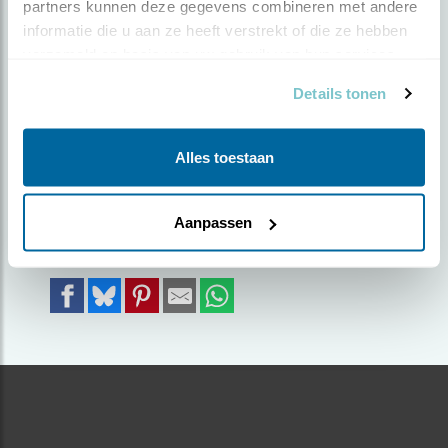
partners kunnen deze gegevens combineren met andere 
UITKIJK.
informatie die u aan ze heeft verstrekt of die ze hebben 
verzameld op basis van uw gebruik van hun services.
Door Marc Beugelaar | Geplaatst op zondag 28
Details tonen
november 2021 |
1465 views
De klapekster zit even mooi stil.
Alles toestaan
Foto genomen in: Omgeving lunteren
Zoek verder op
Aanpassen
klapekster