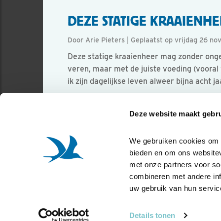
DEZE STATIGE KRAAIENHE
Door Arie Pieters | Geplaatst op vrijdag 26 n
Deze statige kraaienheer mag zonder ongelu
veren, maar met de juiste voeding (voor
ik zijn dagelijkse leven alweer bijna acht j
Foto genomen in: 's-Gravendeel
Deze website maakt gebru
Zoek verder op
zwartekraai
We gebruiken cookies om co
bieden en om ons websitev
met onze partners voor so
combineren met andere info
uw gebruik van hun servic
Details tonen