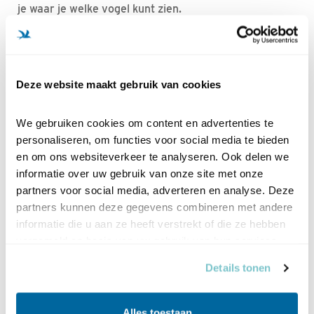
je waar je welke vogel kunt zien.
Vraag de gratis special aan en beleef de natuur op een
nieuwe manier.
Deze website maakt gebruik van cookies
Ja, ik ontvang graag de special Vogels
kijken
We gebruiken cookies om content en advertenties te 
personaliseren, om functies voor social media te bieden 
Voornaam
en om ons websiteverkeer te analyseren. Ook delen we 
informatie over uw gebruik van onze site met onze 
Tussenv.
partners voor social media, adverteren en analyse. Deze 
partners kunnen deze gegevens combineren met andere 
Achternaam
informatie die u aan ze heeft verstrekt of die ze hebben 
verzameld op basis van uw gebruik van hun services.
Postcode
Details tonen
Huisnr.
Alles toestaan