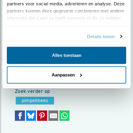
partners voor social media, adverteren en analyse. Deze 
partners kunnen deze gegevens combineren met andere 
Door Janet Bos | Geplaatst op woensdag 5 juni
informatie die u aan ze heeft verstrekt of die ze hebben 
2019 |
2219 views
verzameld op basis van uw gebruik van hun services.
Grote pimpelmeesjes vliegen nu af en aan. De
Details tonen
eetlust van hun kleintjes is haast niet te
stoppen. Dit pimpelmeesje vliegt vaak heen en
weer naar het voederpotje. Prachtig om te
Alles toestaan
zien. Wat zitten vleugels geweldig mooi in
elkaar.
Aanpassen
Foto genomen in: In de tuin Groningen
Zoek verder op
pimpelmees