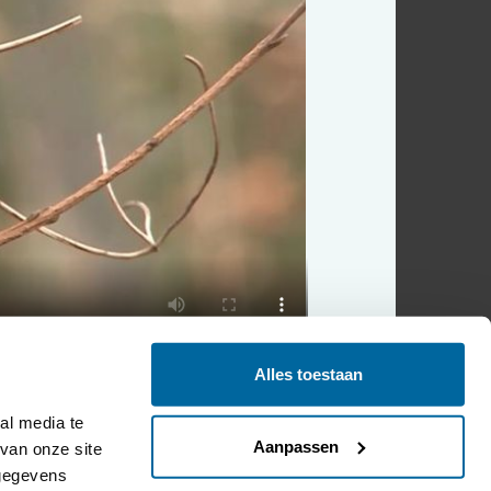
Alles toestaan
l media te 
Aanpassen
an onze site 
gegevens 