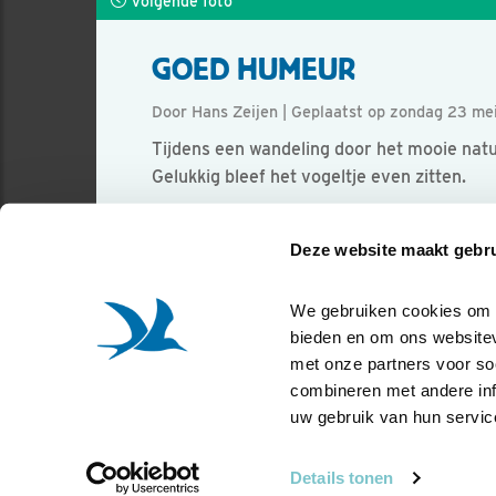
Volgende foto
GOED HUMEUR
Door Hans Zeijen | Geplaatst op zondag 23 me
Tijdens een wandeling door het mooie natuu
Gelukkig bleef het vogeltje even zitten.
Foto genomen in: Moerenburg-Tilburg
Deze website maakt gebru
Zoek verder op
roodborst
We gebruiken cookies om co
bieden en om ons websitev
met onze partners voor so
combineren met andere info
uw gebruik van hun servic
Details tonen