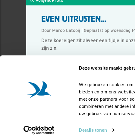
Volgende foto
EVEN UITRUSTEN...
Door Marco Latooij | Geplaatst op woensdag 14
Deze koereiger zit alweer een tijdje in o
zijn zin.
Foto genomen in: Vlaardingen
Deze website maakt gebru
Zoek verder op
koereiger
We gebruiken cookies om co
bieden en om ons websitev
met onze partners voor so
combineren met andere info
uw gebruik van hun servic
Details tonen