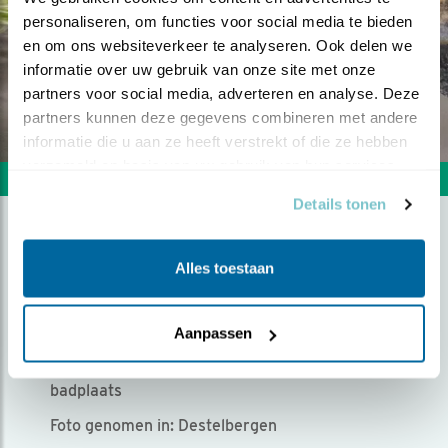
personaliseren, om functies voor social media te bieden 
en om ons websiteverkeer te analyseren. Ook delen we 
informatie over uw gebruik van onze site met onze 
partners voor social media, adverteren en analyse. Deze 
partners kunnen deze gegevens combineren met andere 
informatie die u aan ze heeft verstrekt of die ze hebben 
verzameld op basis van uw gebruik van hun services.
Volgende foto
Vorige foto
Details tonen
KOOLMEES IN DE SPIEGEL
Alles toestaan
Door Alain Gysels | Geplaatst op vrijdag 12 februari
2021 |
1644 views
Aanpassen
genomen in de tuin in een geimproviseerde
badplaats
Foto genomen in: Destelbergen