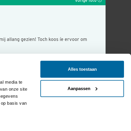
Vorige foto
d mij allang gezien! Toch koos íe ervoor om
Alles toestaan
l media te 
Aanpassen
an onze site 
gegevens 
op basis van 