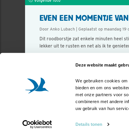
Volgende foto
EVEN EEN MOMENTJE VAN 
Door Anko Lubach | Geplaatst op maandag 19 
Dit roodborstje zat enkele minuten heel sti
lekker uit te rusten en net als ik te gen
Foto genomen in: Kagerzomen Leiden
Deze website maakt gebru
Zoek verder op
roodborst
We gebruiken cookies om co
bieden en om ons websitev
met onze partners voor so
combineren met andere info
uw gebruik van hun servic
Details tonen