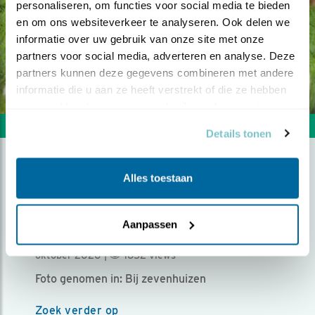
personaliseren, om functies voor social media te bieden 
en om ons websiteverkeer te analyseren. Ook delen we 
informatie over uw gebruik van onze site met onze 
partners voor social media, adverteren en analyse. Deze 
partners kunnen deze gegevens combineren met andere 
informatie die u aan ze heeft verstrekt of die ze hebben 
verzameld op basis van uw gebruik van hun services.
Volgende foto
Vorige foto
Details tonen
Alles toestaan
REIGER TUSSEN KOEIEN =
KOEREIGER
Aanpassen
Door Peter Boers | Geplaatst op donderdag 15
oktober 2020 |
1652 views
Foto genomen in: Bij zevenhuizen
Zoek verder op