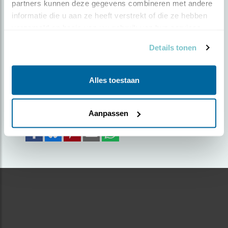
partners kunnen deze gegevens combineren met andere 
ROODBORSTJE
informatie die u aan ze heeft verstrekt of die ze hebben 
verzameld op basis van uw gebruik van hun services.
Door Lobke Bekkema | Geplaatst op zondag 13
Details tonen
september 2020 |
1682 views
Foto genomen in: Park schothorst
Alles toestaan
Zoek verder op
roodborst
Aanpassen