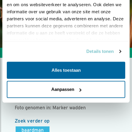
en om ons websiteverkeer te analyseren. Ook delen we 
informatie over uw gebruik van onze site met onze 
partners voor social media, adverteren en analyse. Deze 
partners kunnen deze gegevens combineren met andere 
informatie die u aan ze heeft verstrekt of die ze hebben 
verzameld op basis van uw gebruik van hun services.
Details tonen
Volgende foto
Vorige foto
Alles toestaan
BAARDMAN JUVENIEL
Aanpassen
Door Andre Kolthek | Geplaatst op maandag 7
september 2020 |
2164 views
Foto genomen in: Marker wadden
Zoek verder op
baardman