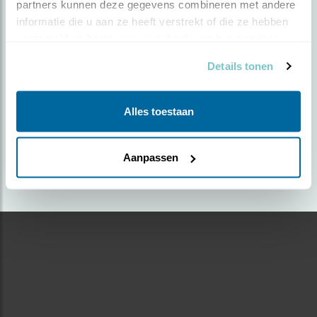
partners kunnen deze gegevens combineren met andere 
informatie die u aan ze heeft verstrekt of die ze hebben 
Door Leo Tukker | Geplaatst op donderdag 30
verzameld op basis van uw gebruik van hun services.
augustus 2018 |
2952 views
Details tonen
Foto genomen in: niet bekend
Zoek verder op
Alles toestaan
wittekwikstaart
Aanpassen