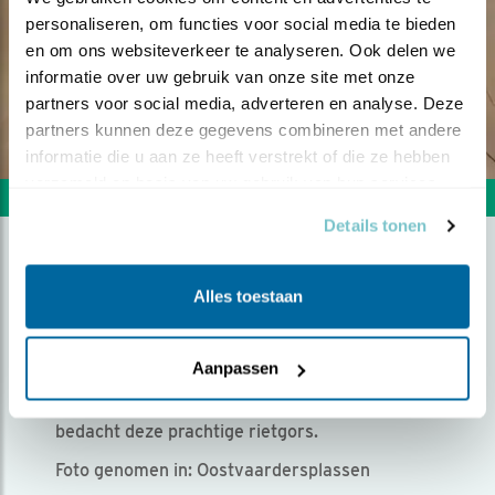
personaliseren, om functies voor social media te bieden 
en om ons websiteverkeer te analyseren. Ook delen we 
informatie over uw gebruik van onze site met onze 
partners voor social media, adverteren en analyse. Deze 
partners kunnen deze gegevens combineren met andere 
informatie die u aan ze heeft verstrekt of die ze hebben 
verzameld op basis van uw gebruik van hun services.
Volgende foto
Vorige foto
Details tonen
RIETGORS OP DE UITKIJK
Alles toestaan
Door john stijnman | Geplaatst op zaterdag 20
januari 2018 |
4675 views
Aanpassen
Even koekeloeren boven het maaiveld, dat
bedacht deze prachtige rietgors.
Foto genomen in: Oostvaardersplassen