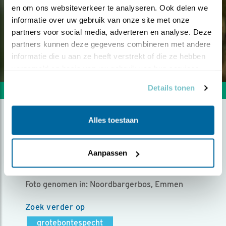
en om ons websiteverkeer te analyseren. Ook delen we 
informatie over uw gebruik van onze site met onze 
partners voor social media, adverteren en analyse. Deze 
partners kunnen deze gegevens combineren met andere 
informatie die u aan ze heeft verstrekt of die ze hebben 
verzameld op basis van uw gebruik van hun services.
Details tonen
Volgende foto
Vorige foto
Alles toestaan
HALLO!
Aanpassen
Door Aize Schipper | Geplaatst op maandag 10 juli
2017 |
4346 views
Foto genomen in: Noordbargerbos, Emmen
Zoek verder op
grotebontespecht