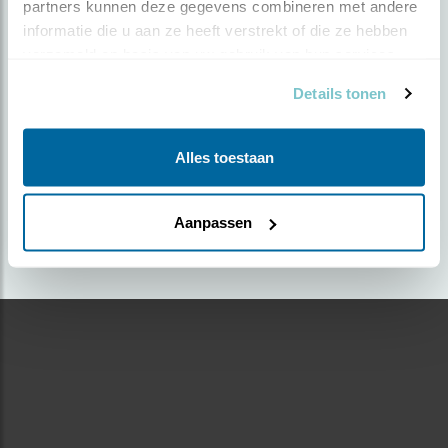
partners kunnen deze gegevens combineren met andere 
informatie die u aan ze heeft verstrekt of die ze hebben 
Door Annelies Vriens | Geplaatst op donderdag 11
verzameld op basis van uw gebruik van hun services.
september 2025 |
629 views
Details tonen
Foto genomen in: Overijssel
Zoek verder op
Alles toestaan
roodborst
Aanpassen