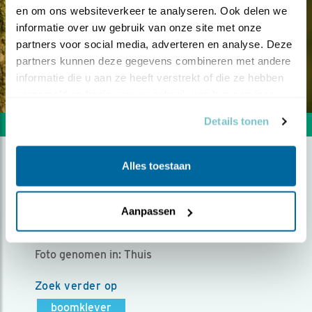
en om ons websiteverkeer te analyseren. Ook delen we 
informatie over uw gebruik van onze site met onze 
partners voor social media, adverteren en analyse. Deze 
partners kunnen deze gegevens combineren met andere 
informatie die u aan ze heeft verstrekt of die ze hebben 
verzameld op basis van uw gebruik van hun services.
Details tonen
Volgende foto
Vorige foto
Alles toestaan
BOOMKLEVER!
Aanpassen
Door Rob Dhont | Geplaatst op zondag 8 juni 2025 |
703 views
Foto genomen in: Thuis
Zoek verder op
boomklever