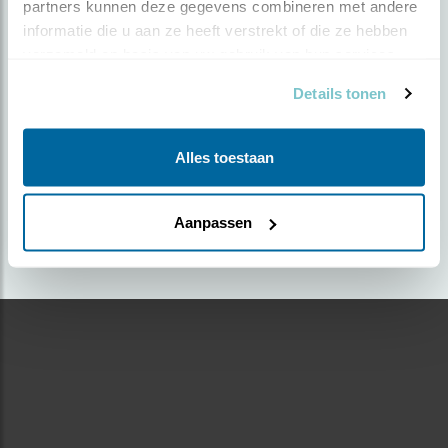
partners kunnen deze gegevens combineren met andere 
informatie die u aan ze heeft verstrekt of die ze hebben 
Door Tonnie Raemakers | Geplaatst op zondag 19
verzameld op basis van uw gebruik van hun services.
januari 2025 |
808 views
Details tonen
Foto genomen in: Roosendaal, centrum
Zoek verder op
Alles toestaan
mandarijneend
Aanpassen