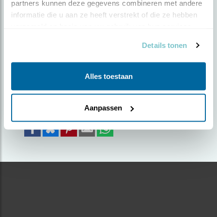
partners kunnen deze gegevens combineren met andere 
informatie die u aan ze heeft verstrekt of die ze hebben 
Door John Niemans | Geplaatst op vrijdag 28 juli
verzameld op basis van uw gebruik van hun services.
2023 |
1262 views
Details tonen
Etenstijd
Foto genomen in: In de buurt van Reuver
Alles toestaan
Zoek verder op
bijeneter
Aanpassen