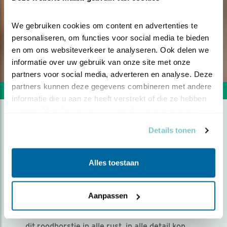
We gebruiken cookies om content en advertenties te 
personaliseren, om functies voor social media te bieden 
en om ons websiteverkeer te analyseren. Ook delen we 
informatie over uw gebruik van onze site met onze 
partners voor social media, adverteren en analyse. Deze 
partners kunnen deze gegevens combineren met andere 
Volgende foto
Vorige foto
informatie die u aan ze heeft verstrekt of die ze hebben 
verzameld op basis van uw gebruik van hun services.
ROODBORSTJE IN ROOD-
Details tonen
ORANJE PASTELTINTEN
Alles toestaan
Door Anko Lubach | Geplaatst op dinsdag 28 juni
2022 |
1271 views
Aanpassen
500mm, 1/400 sec, f5.6, iso800. Minutenlang
hadden we oogcontact met elkaar, waardoor ik
dit roodborstje in alle rust, in alle detail kon