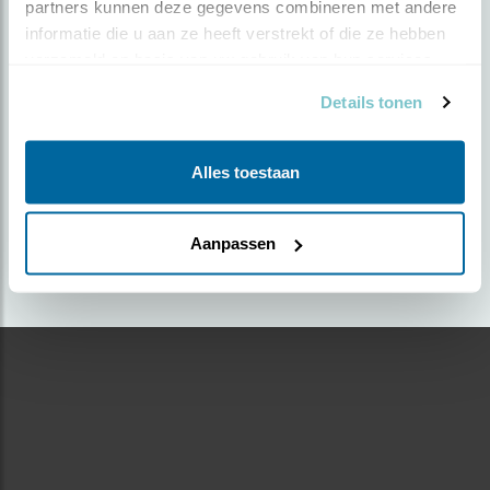
partners kunnen deze gegevens combineren met andere 
informatie die u aan ze heeft verstrekt of die ze hebben 
Door Anke Oudejans | Geplaatst op dinsdag 15
verzameld op basis van uw gebruik van hun services.
februari 2022 |
1382 views
Details tonen
Foto genomen in: Uitgeestermeer
Zoek verder op
Alles toestaan
fuut
Aanpassen