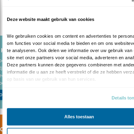
Deze website maakt gebruik van cookies
We gebruiken cookies om content en advertenties te personal
om functies voor social media te bieden en om ons websiteve
 HOE JIJ VOGELS IN JOUW BUURT KUNT HELPEN
te analyseren. Ook delen we informatie over uw gebruik van 
site met onze partners voor social media, adverteren en anal
 ook zo blij van vogels in je tuin of op je balkon? Hang je wel e
Deze partners kunnen deze gegevens combineren met ander
tje voor ze op? Je kunt nog meer doen. Doe de gratis Postco
informatie die u aan ze heeft verstrekt of die ze hebben verz
ck en ontdek welke vogels in jouw buurt leven en hoe je deze
op basis van uw gebruik van hun services.
pen.
ODE VOGELCHECK
Details to
Alles toestaan
ONLIJK TUINADVIES