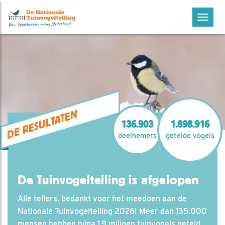
Menu
DE RESULTATEN
136.903
1.898.916
deelnemers
getelde vogels
De Tuinvogeltelling is afgelopen
Alle tellers, bedankt voor het meedoen aan de
Nationale Tuinvogeltelling 2026! Meer dan 135.000
mensen hebben bijna 1,9 miljoen tuinvogels geteld.