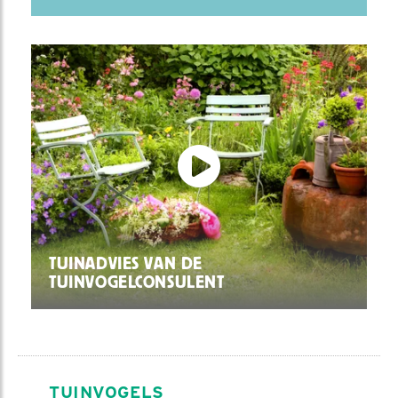
TUINADVIES VAN DE
TUINVOGELCONSULENT
TUINVOGELS