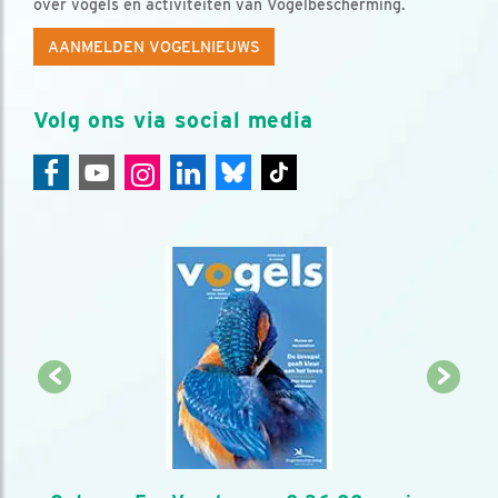
over vogels en activiteiten van Vogelbescherming.
AANMELDEN VOGELNIEUWS
Volg ons via social media