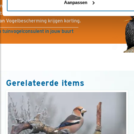
Aanpassen
ns een afspraak met een Tuinvogelconsulent van Vogelbesch
t persoonlijk advies op maat over hoe je je tuin of balkon inric
an Vogelbescherming krijgen korting.
 tuinvogelconsulent in jouw buurt
Gerelateerde items