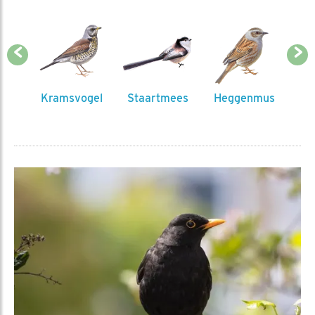
us
Previous
Next
Kramsvogel
Staartmees
Heggenmus
Win