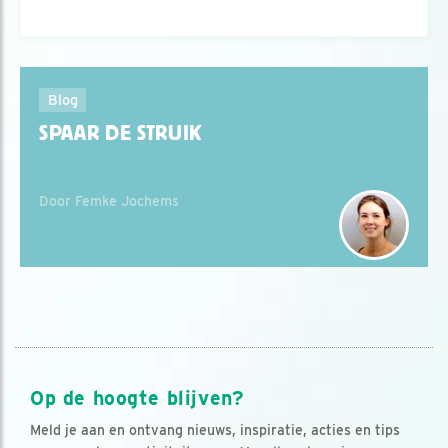
Blog
SPAAR DE STRUIK
Door Femke Jochems
Op de hoogte blijven?
Meld je aan en ontvang nieuws, inspiratie, acties en tips